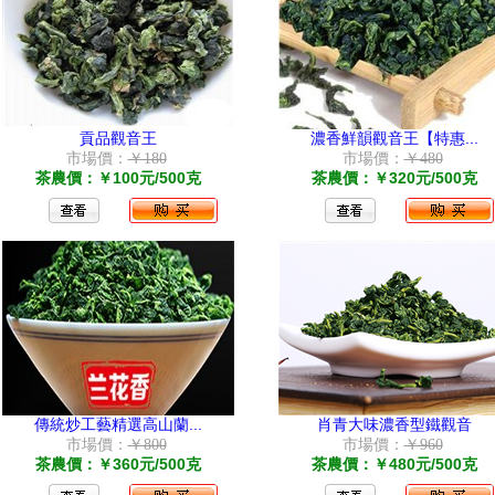
貢品觀音王
濃香鮮韻觀音王【特惠...
市場價：
￥180
市場價：
￥480
茶農價：￥100元/500克
茶農價：￥320元/500克
傳統炒工藝精選高山蘭...
肖青大味濃香型鐵觀音
市場價：
￥800
市場價：
￥960
茶農價：￥360元/500克
茶農價：￥480元/500克