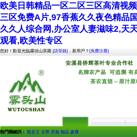
欧美日韩精品一区二区三区高清视频,
三区免费A片,97香蕉久久夜色精品
久久人综合网,办公室人妻滋味2,天
观看,欧美性专区
您好！歡迎光臨霧頭山茶園
[請登錄]
，新用戶？
[免費注冊]
熱門關鍵詞：
觀音王
至尊
茶魁
御品
參賽