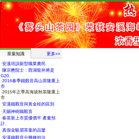
茶葉知識
更多>>
安溪培訓新型職業農民
·
陳宗懋院士：西湖龍井將是
·
G20..
2016春季鐵觀音高山茶隆重上
·
市
2015年正季高海拔秋茶隆重上
·
市
安溪鐵觀音與黃金桂的區別
·
天賜神樹鐵觀音
·
春茶新上市質優價平 產量預
·
計..
真假金駿眉茶葉的品鑒
·
安溪鐵觀音分幾種炒法
·