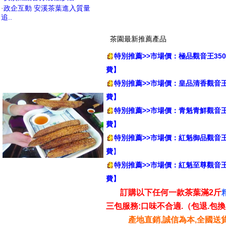
政企互動 安溪茶葉進入質量
·
追..
茶園最新推薦產品
特別推薦>>市場價：極品觀音王35
費】
特別推薦>>市場價：皇品清香觀音王5
費】
特別推薦>>市場價：青魁青鮮觀音王7
費】
特別推薦>>市場價：紅魁御品觀音王13
費
】
特別推薦>>市場價：紅魁至尊觀音王288
費】
訂購以下任何一款茶葉滿2斤
三包服務:口味不合適.（包退.包換
產地直銷,誠信為本,全國送貨