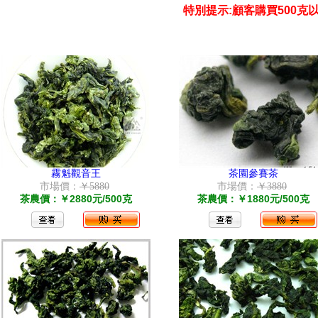
特別提示:顧客購買500克以
霧魁觀音王
茶園參賽茶
市場價：
￥5880
市場價：
￥3880
茶農價：￥2880元/500克
茶農價：￥1880元/500克